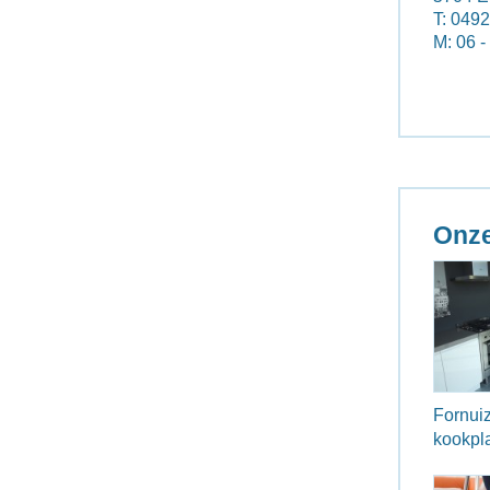
T: 049
M: 06 -
Onze
Fornuiz
kookpl