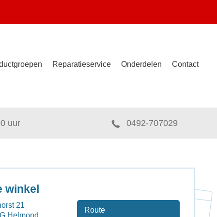
ductgroepen
Reparatieservice
Onderdelen
Contact
00 uur
0492-707029
 winkel
orst 21
Route
EG Helmond