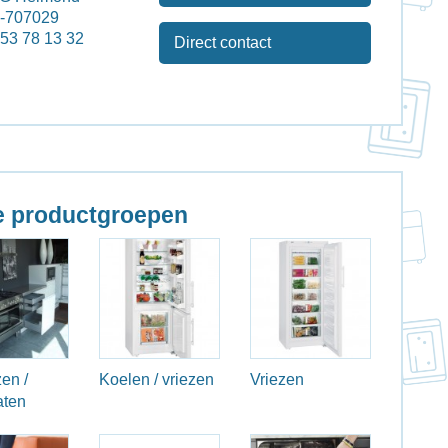
2-707029
 53 78 13 32
Direct contact
 productgroepen
en /
Koelen / vriezen
Vriezen
aten