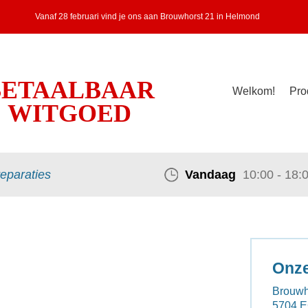
Vanaf 28 februari vind je ons aan Brouwhorst 21 in Helmond
BETAALBAAR
Welkom!
Pro
WITGOED
reparaties
Vandaag
10:00 - 18:
Onze
Brouwh
5704 