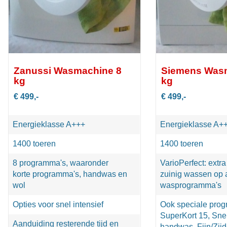
Zanussi Wasmachine 8
Siemens Was
kg
kg
€ 499,-
€ 499,-
Energieklasse A+++
Energieklasse A+
1400 toeren
1400 toeren
8 programma's, waaronder
VarioPerfect: extra
korte programma's, handwas en
zuinig wassen op a
wol
wasprogramma's
Opties voor snel intensief
Ook speciale prog
SuperKort 15, Sne
Aanduiding resterende tijd en
handwas, Fijn/Zij