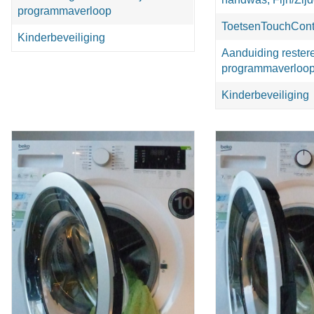
programmaverloop
ToetsenTouchContr
Kinderbeveiliging
Aanduiding restere
programmaverloo
Kinderbeveiliging