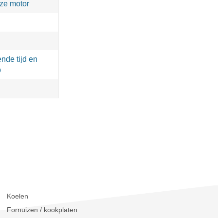
oze motor
nde tijd en
p
Koelen
Fornuizen / kookplaten