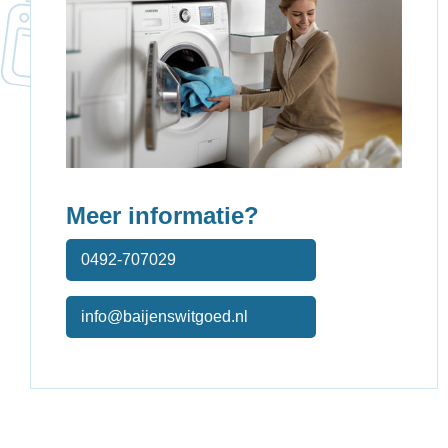
Meer informatie?
0492-707029
info@baijenswitgoed.nl