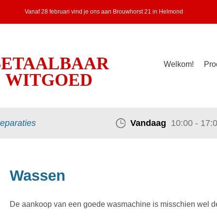
Vanaf 28 februari vind je ons aan Brouwhorst 21 in Helmond
BETAALBAAR
Welkom!
Pro
WITGOED
reparaties
Vandaag
10:00 - 17:
Wassen
De aankoop van een goede wasmachine is misschien wel de