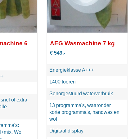
machine 6
AEG Wasmachine 7 kg
€ 549,-
Energieklasse A+++
++
1400 toeren
Senorgestuurd waterverbruik
 snel of extra
13 programma's, waaronder
lle
korte programma's, handwas en
wol
ramma's:
Digitaal display
l+mix, Wol
de