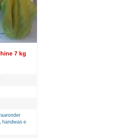
ine 7 kg
+
waaronder
, handwas e