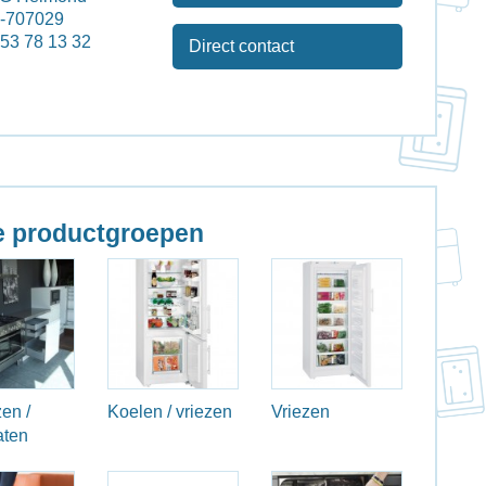
2-707029
 53 78 13 32
Direct contact
 productgroepen
en /
Koelen / vriezen
Vriezen
aten