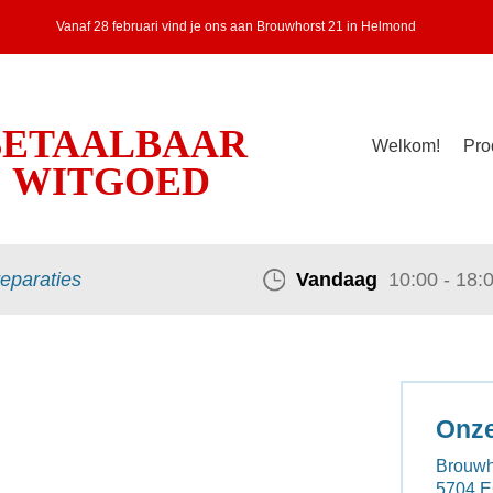
Vanaf 28 februari vind je ons aan Brouwhorst 21 in Helmond
BETAALBAAR
Welkom!
Pro
WITGOED
reparaties
Vandaag
10:00 - 18:
Onze
Brouwh
5704 