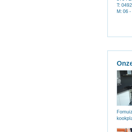
T: 049
M: 06 -
Onze
Fornuiz
kookpl