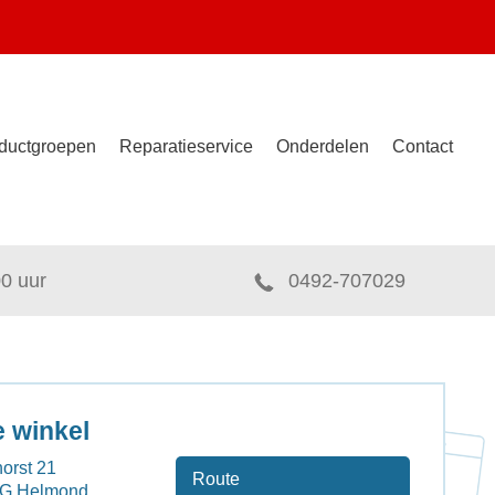
ductgroepen
Reparatieservice
Onderdelen
Contact
00 uur
0492-707029
 winkel
orst 21
Route
EG Helmond